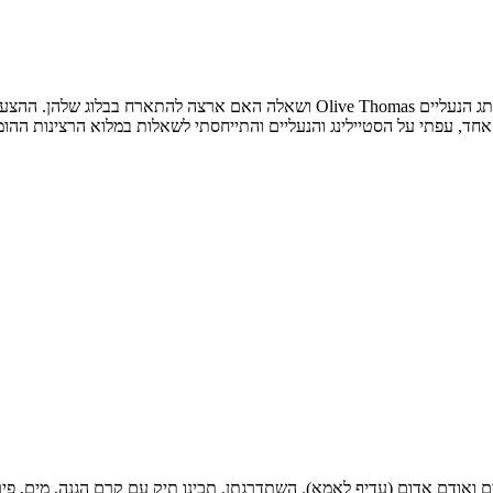
לפני מספר שבועות פנתה אליי מיה לוי, המעצבת והבעלים המוכשרת של מותג הנעליים mas
ם אחד, עפתי על הסטיילינג והנעליים והתייחסתי לשאלות במלוא הרצינות ההו
יקיים ואודם אדום (עדיף לאמא). השתדרגתן. תכינו תיק עם קרם הגנה, מים, פי