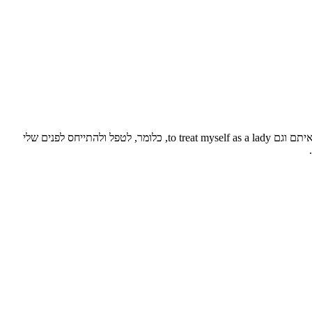
גיל 37 ממש מעבר לפינה (נובמבר מיינד יו) וסוף סוף נפלה עליי ההבנה שצעירה יותר אני כבר לא אהיה. הקמטים כאן כדיי להישאר ואני חייבת להתיידד איתם וגם to treat myself as a lady, כלומר, לטפל ולהתייחס לפנים שלי