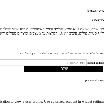
ברוכות הבאות!
כיף שבאתן
אני אירה, נשואה לגיא ואמא לעלמה ורומי. ״אומאמי״ זה בלוג אישי שנולד
ולייף סטייל, צילום, עיצוב ו-DIY, המלצות על מעצבים ומוצרים מעולים וראיונות עם נשים מעוררות השראה. מקווה שתהנו ותחזרו לבקר.
רוצות לתבל את המייל עם אומאמי? הירשמו וקבלו הטבות בלעדיות ותוכן שמעלה חיוך.
Email address:
ספאם לא יהיה כאן.
ization to view a user profile. Use autorized account in widget settings