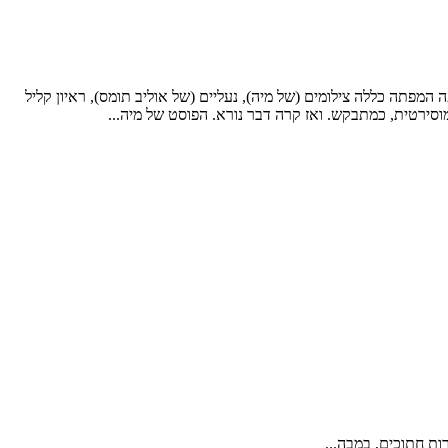
Olive Tho ושאלה האם ארצה להתארח בבלוג שלהן. ההצעה המפתה כללה צילומים (של מיה), נעליים (של אוליב תומס), ראיון קליל
מוסירטית, כמתבקש. ואז קרה דבר נורא. הפוסט של מיה...
רות חתוכים, במבה...