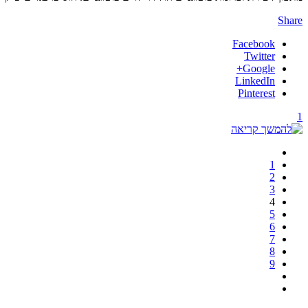
Share
Facebook
Twitter
Google+
LinkedIn
Pinterest
1
1
2
3
4
5
6
7
8
9