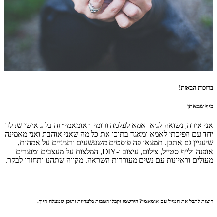
ברוכות הבאות!
כיף שבאתן
אני אירה, נשואה לגיא ואמא לעלמה ורומי. ״אומאמי״ זה בלוג אישי שנולד
יחד עם הפיכתי לאמא ומאגד בתוכו את כל מה שאני אוהבת ואני מאמינה
שיעניין גם אתכן. תמצאו פה פוסטים משעשעים ורציניים על אמהות,
אופנה ולייף סטייל, צילום, עיצוב ו-DIY, המלצות על מעצבים ומוצרים
מעולים וראיונות עם נשים מעוררות השראה. מקווה שתהנו ותחזרו לבקר.
רוצות לתבל את המייל עם אומאמי? הירשמו וקבלו הטבות בלעדיות ותוכן שמעלה חיוך.