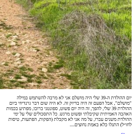
יום ההולדת ה-39 שלי היה מושלם אני לא מרבה להשתמש במילה
"מושלם", אבל הפעם זה היה בדיוק זה. לא היה שום דבר גרנדיוזי ביום
ההולדת 39 שלי, להפך, זה היה יום פשוט, ספונטני ברובו, מפתיע בכמות
האהבה האמיתית שקיבלתי ופשוט מרגש. כל התסכולים שלי על ימי
ההולדת משנים עברו, על מה אני לא מקבלת (הפקות, הפתעות, טיסות
לחו״ל) התגלו כלא באמת נחוצים....