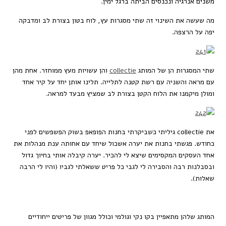
משנים אנרגיה ונכנסים הביתה ברגל ימין.
מה שעשה את השינוי זה שתי מסגרות עץ, לוח בטון בצורת לב ומדבקה
יפה על הרצפה.
שתי המסגרות הן של המותג
collectie
והן עשויות מעץ ממוחזר. אחת מהן
עם מראה והשניה עם רשת קטנה לתלייה. תלינו אותן יחד על קיר אחד
ומולן מיקמנו את הלוח הקטן בצורת לב שמציץ מבעד למראה.
את collectie גיליתי כשביקרתי בחנות הפופאפ בשוק הפשפשים לפני
כחודש. פגשתי בחנות את יערה אשכול שיחד עם אחותה ענת מנהלות את
אחד העסקים המקסימים שיצא לי להכיר. יערה קיבלה אותי בחיוך גדול
ובסבלנות רבה והסבירה לי לגבי כל פריט ששאלתי לגביו (והיו לי הרבה
שאלות).
המותג שלהן מתאפיין בקו נקי וגולמי וכולל מגוון של פריטים ייחודיים