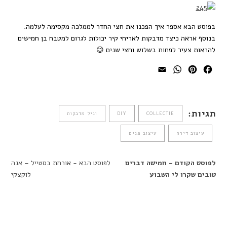
בפוסט הבא אספר איך הפכנו את חצי החדר לממלכה מקסימה לעלמה.
בנוסף אראה כיצד מדבקות לאריחי קיר יכולות לגרום למטבח בן חמישים
להראות צעיר לפחות בשלוש וחצי שנים 😉
WhatsApp
Email
Pinterest
Facebook
תגיות:
COLLECTIE
DIY
וניל מדבקות
עיצוב דירה
עיצוב פנים
לפוסט הקודם - חמישה דברים
לפוסט הבא - אורחת בסטייל – אנה
טובים שקרו לי השבוע
לוקצקי