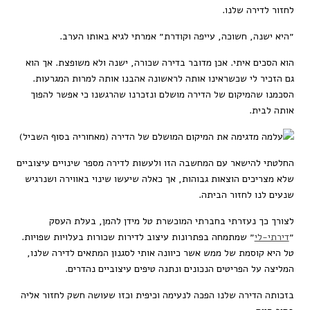
לחזור לדירה שלנו.
״היא ישנה, חשוכה, עייפה וקודרת״ אמרתי לגיא באותו הערב.
הוא הסכים איתי. אכן מדובר בדירה שכורה, ישנה ולא משופצת. אך הוא
גם הזכיר לי שכשראינו אותה לראשונה אהבנו אותה למרות המגרעות.
הסכמנו שהמיקום של הדירה מושלם ונזכרנו שהרגשנו כי אפשר להפוך
אותה לבית.
החלטתי להישאר עם המחשבה הזו ולעשות לדירה מספר שינויים עיצוביים
שלא מצריכים הוצאות גבוהות, אך כאלה שיעשו שינוי באווירה ושנרגיש
שנעים לנו לחזור הביתה.
לצורך כך נעזרתי בחברתי המוכשרת טל מידן להמן, בעלת העסק
״
דירתי-לי
״ שמתמחה בפתרונות עיצוב לדירות שכורות בעלויות שפויות.
טל היא קוסמת של ממש אשר כיוונה אותי לסגנון המתאים לדירה שלנו,
המליצה על הפריטים הנכונים ונתנה טיפים עיצוביים נהדרים.
בזכותה הדירה שלנו הפכה לנעימה וכיפית וכזו שעושה חשק לחזור אליה