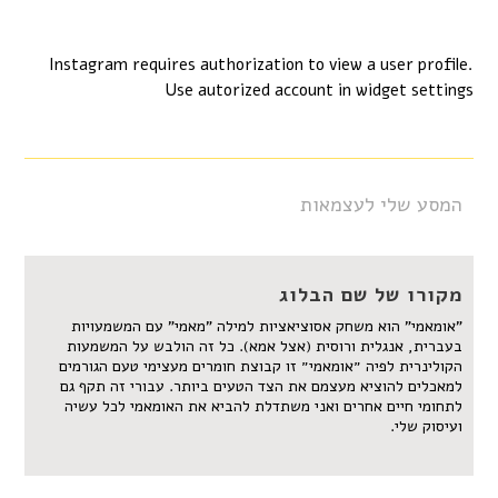
Instagram requires authorization to view a user profile.
Use autorized account in widget settings
המסע שלי לעצמאות
מקורו של שם הבלוג
"אומאמי" הוא משחק אסוציאציות למילה "מאמי" עם המשמעויות
בעברית, אנגלית ורוסית (אצל אמא). כל זה הולבש על המשמעות
הקולינרית לפיה ״אומאמי״ זו קבוצת חומרים מעצימי טעם הגורמים
למאכלים להוציא מעצמם את הצד הטעים ביותר. עבורי זה תקף גם
לתחומי חיים אחרים ואני משתדלת להביא את האומאמי לכל עשיה
ועיסוק שלי.