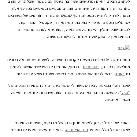
לעיצוב הבית. רואים ומרגישים שמדובר בעסק עם נשמה ושכל פריט עוצב
באהבה ותוך הקפדה על שימוש בחומרים טבעיים ובסיסיים כגון עץ אלון
ובטון. לצד קולקציית מסגרות העץ שממש אהבתי היו פריטים של מעצבים
ישראלים נוספים ופרטיי ייבוא כמו גופי תאורה, טקסטיל והום-דקור.
למרות שכל תהליך הייצור נעשה בארץ, הופתעתי לטובה מהמחירים
הנוחים ואין לי ספק שעוד אחזור לרכישות נוספות.
הסטודיו של collectie נמצא ביוקנעם המושבה, לשעות פתיחה ולעדכונים
ממליצה לבקר ב
דף הפייסבוק
. בנוסף, את מרבית הפריטים אפשר להזמין
גם
באתר
. כדאי לזכור את המותג, אני בטוחה שעוד נשמע עליו רבות.
שינוי נוסף בכניסה לבית שעושה לי שמח בעיניים זה השטיח המקסים של
״וניל
״. למעשה מדובר בארבע מדבקות רצפה שיוצרות יחד אריח יפייפה
ולגמרי אותנטי.
באתר של ״וניל״ ניתן למצוא מגוון גדול של מדבקות, טפטים ושטיחים
שישדרגו כל חלל. תציצו
בדף הפייסבוק
לרעיונות עיצוב ומוצרים נוספים.