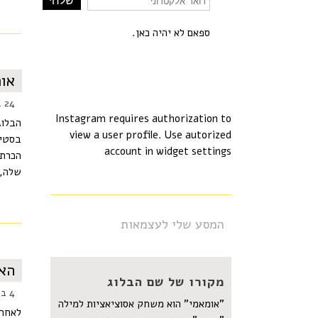
ספאם לא יהיה כאן.
אור
24 במרץ 2015
Instagram requires authorization to
הבלוג
view a user profile. Use autorized
בסטיי
account in widget settings
הכרתי
שלה, XpatGirls, העוסק בנשים שעברו לגור בחו"ל ומס
המסע שלי לעצמאות
האמ
מקורו של שם הבלוג
4 במרץ 2015
"אומאמי" הוא משחק אסוציאציות למילה
לאחרו