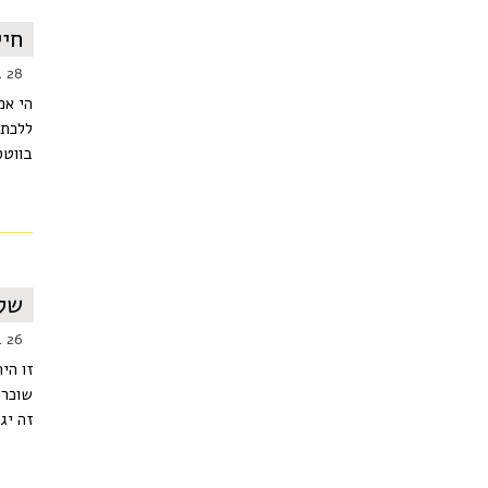
חיי
28 באוקטובר 2014
הי אמ
ללכת 
בווטס
שלו
26 בספטמבר 2014
זו הי
שוכרי
זה יג