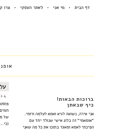
דף הבית
מי אני
לאתר העסקי
צרו ק
אופנה
עלמ
4 במאי 2015
ברוכות הבאות!
פוסט 
כיף שבאתן
חמים 
אני אירה, נשואה לגיא ואמא לעלמה ורומי.
של מי
״אומאמי״ זה בלוג אישי שנולד יחד עם
(כי...
הפיכתי לאמא ומאגד בתוכו את כל מה שאני