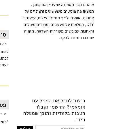
אוהבת ואני מאמינה שיעניין גם אתכן.
תמצאו פה פוסטים משעשעים ורציניים על
אמהות, אופנה ולייף סטייל, צילום, עיצוב ו-
DIY, המלצות על מעצבים ומוצרים מעולים
וראיונות עם נשים מעוררות השראה. מקווה
סיפ
שתהנו ותחזרו לבקר.
27 באפריל 2015
לאחרו
לכתוב
דעתה 
רוצות לתבל את המייל עם
פסי
אומאמי? הירשמו וקבלו
הטבות בלעדיות ותוכן שמעלה
2 באפריל 2015
חיוך.
״פסים