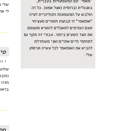
"מאמי" עם המשמעויות בעברית,
שלי מ
באנגלית וברוסית (אצל אמא). כל זה
לי את
הולבש על המשמעות הקולינרית לפיה
״אומאמי״ זו קבוצת חומרים מעצימי
טעם הגורמים למאכלים להוציא מעצמם
את הצד הטעים ביותר. עבורי זה תקף גם
לתחומי חיים אחרים ואני משתדלת
להביא את האומאמי לכל עשיה ועיסוק
טיו
שלי.
1 במרץ 2015
שלוש 
החברו
חזרו 
בראש 
מסי