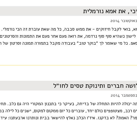
כי, את אמא נורמלית
א, בואי לקבל חיזוקים - את ממש סבבה, כל מה שאת עוברת זה הכי נורמלי.
לישון כשהיא סוף סוף נרדמה, את רואה פעם אחר פעם את התמונות והסרטונים
אפ. כל מי שאומר לך ״בוקר טוב״ בעבודה מקבל בתמורה תמונה וסרטון של הנסי
שה חברים ותינוקת טסים לחו״ל
תה יכולה להיות התחלה של בדיחה, בעיקר כי בתכנון המקורי היה גם כלב. תח
ם רכב, מצטופפים כולם יחד, עוברים כל יום ממקום למקום, ישנים כל לילה ב
מר? האמת? לא בדקנו. איז׳ו הכלב נאלץ להישאר בבית ונותרנו ארבעתנו: עידו, 