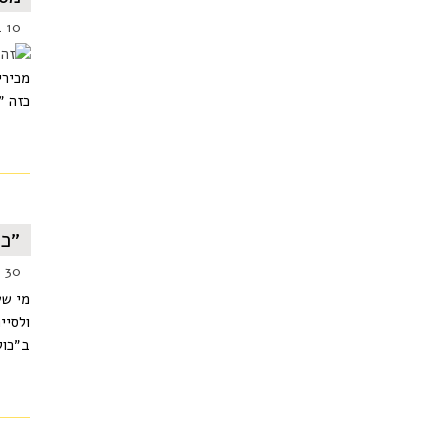
10 בדצמבר 2014
מכירי
כזה ״
״כו
30 בנובמבר 2014
מי שע
ולסיי
ב״כול