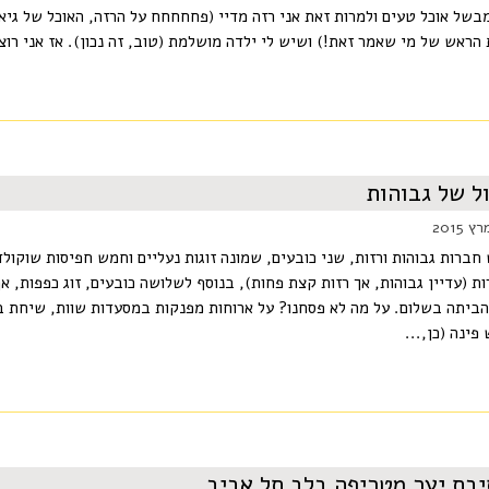
בשל אוכל טעים ולמרות זאת אני רזה מדיי (פחחחחח על הרזה, האוכל של גיא 
 הראש של מי שאמר זאת!) ושיש לי ילדה מושלמת (טוב, זה נכון). אז אני רוצה
ל של גבוהות
חברות גבוהות ורזות, שני כובעים, שמונה זוגות נעליים וחמש חפיסות שוקולד
ת (עדיין גבוהות, אך רזות קצת פחות), בנוסף לשלושה כובעים, זוג כפפות, א
הביתה בשלום. על מה לא פסחנו? על ארוחות מפנקות במסעדות שוות, שיחת בנו
פינה (כן,...
בת יער מטריפה בלב תל אביב