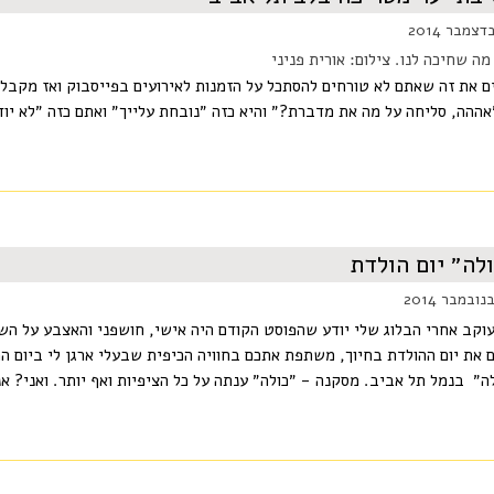
ם את זה שאתם לא טורחים להסתכל על הזמנות לאירועים בפייסבוק ואז מקבלי
אההה, סליחה על מה את מדברת?״ והיא כזה ״נובחת עלייך״ ואתם כזה ״לא יודע
לה״ יום הולדת
וקב אחרי הבלוג שלי יודע שהפוסט הקודם היה אישי, חושפני והאצבע על השי
ם את יום ההולדת בחיוך, משתפת אתכם בחוויה הכיפית שבעלי ארגן לי ביום ה
ה״ בנמל תל אביב. מסקנה - ״כולה״ ענתה על כל הציפיות ואף יותר. ואני? אנ