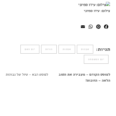
צילום: עידו סמיוני
WhatsApp
Email
Pinterest
Facebook
תגיות:
אבהות
אמהות
הורות
יום האם
יום המשפחה
לפוסט הקודם - מעבירה את הטוב
לפוסט הבא - טיול של גבוהות
הלאה – הזוכות!