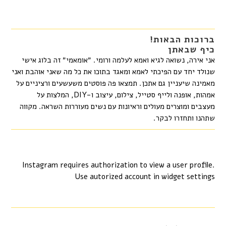
ברוכות הבאות!
כיף שבאתן
אני אירה, נשואה לגיא ואמא לעלמה ורומי. ״אומאמי״ זה בלוג אישי
שנולד יחד עם הפיכתי לאמא ומאגד בתוכו את כל מה שאני אוהבת ואני
מאמינה שיעניין גם אתכן. תמצאו פה פוסטים משעשעים ורציניים על
אמהות, אופנה ולייף סטייל, צילום, עיצוב ו-DIY, המלצות על
מעצבים ומוצרים מעולים וראיונות עם נשים מעוררות השראה. מקווה
שתהנו ותחזרו לבקר.
Instagram requires authorization to view a user profile.
Use autorized account in widget settings