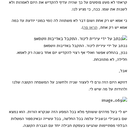
קראתי לא מעט פוסטים על כך שהיה עדיף להקדיש את היום לאמהות ולא
לשנות את שמו. ככה, כי מגיע לנו.
כי אמא יש רק אחת ושום דבר לא משתווה לה (ומי כמוני יודעת עד כמה
אמא יש רק אחת,
תראו פה
).
נכתב על ידי עירית לינור. התקבל באדיבות ווטסאפ
נכון, בהחלט אפשר ואולי אף רצוי להקדיש יום אחד בשנה רק לאמא.
חלילה, לא מתווכחת.
אבל,
דווקא היום הזה גרם לי לעצור שניה ולחשוב על המשפחה הקטנה שלנו
ולהודות על מה שיש לי.
יש לי בעל מדהים ששותף מלא בכל המסע הזה שנקרא הורות. הוא נמצא
שם בשבילי ובשביל עלמה בכל החלטה, בכל עשייה ובאינספור המטלות
הבלתי מסתיימות שהגיעו כעסקת חבילה יחד עם הגברת הקטנה.