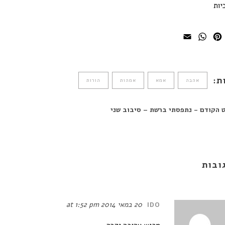
יות
WhatsApp
Email
Pinterest
Faceboo
ת:
אהבה
אמא
אמהות
הורות
 הקודם - נתפסתי ברשת – סיבוב שני
20 במאי 2014 at 1:52 pm
IDO