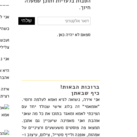
הטבות בלעדיות ותוכן שמעלה
——–
חיוך.
אני ל
כשהיי
ספאם לא יהיה כאן.
ועכשי
צלילי
אני נ
היא א
אהבתי
ברוכות הבאות!
איזה 
כיף שבאתן
רציתי
אני אירה, נשואה לגיא ואמא לעלמה ורומי.
״אומאמי״ זה בלוג אישי שנולד יחד עם
הפיכתי לאמא ומאגד בתוכו את כל מה שאני
אמא ש
אוהבת ואני מאמינה שיעניין גם אתכן.
תמצאו פה פוסטים משעשעים ורציניים על
אמהות, אופנה ולייף סטייל, צילום, עיצוב ו-