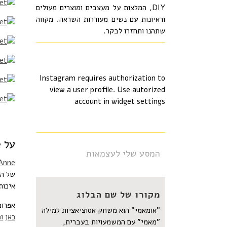
DIY, המלצות על מעצבים ומוצרים מעולים
וראיונות עם נשים מעוררות השראה. מקווה
שתהנו ותחזרו לבקר.
Instagram requires authorization to
view a user profile. Use autorized
account in widget settings
על Isidora Anne
המסע שלי לעצמאות
 Anne
של המ
איכות
מקורו של שם הבלוג
אפרופ
"אומאמי" הוא משחק אסוציאציות למילה
כאן
ו
"מאמי" עם המשמעויות בעברית,