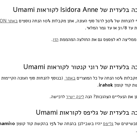
דית של Isidora Anne לקוראות Umami
3 לרגל סוף העונה, אתן מקבלות 10% הנחה נוספים
באתר PO FASHION
ו עד גמר המלאי.
ממליצה לא לפספס גם את החולצה המהממת
הזו
.
 בלעדית של רוני קנטור לקוראות Umami
1 הנחה על כל המוצרים
באתר
 קוד קופון
irahok
.
 את הנעליים הצהובות? הנה
לינק ישיר
לרכישה.
 בלעדית של גליפס לקוראות Umami
תכשיטים של
גליפס
יהיו בשבילכן בהנחה של 15% בהקשת קוד קופון
mami10