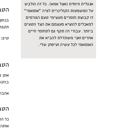
אנגלית ורוסית (אצל אמא). כל זה הולבש
הטבה בלע
על המשמעות הקולינרית לפיה ״אומאמי״
זו קבוצת חומרים מעצימי טעם הגורמים
בנוסף להנחות של 0%
למאכלים להוציא מעצמם את הצד הטעים
תקפות עד 31/8 א
ביותר. עבורי זה תקף גם לתחומי חיים
אחרים ואני משתדלת להביא את
טיפ: 
האומאמי לכל עשיה ועיסוק שלי.
הטבה
אתן מקבלות 0%
בהקשת
אהבתן
הטבה
כל ה
אותה.