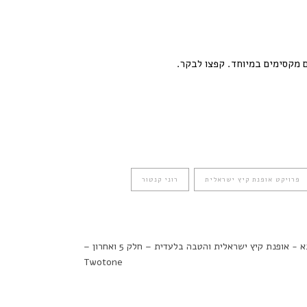
 מקסימים במיוחד. קפצו לבקר.
פרויקט אופנת קיץ ישראלית
רוני קנטור
לפוסט הבא - אופנת קיץ ישראלית והטבה בלעדית – חלק 5 ואחרון –
Twotone