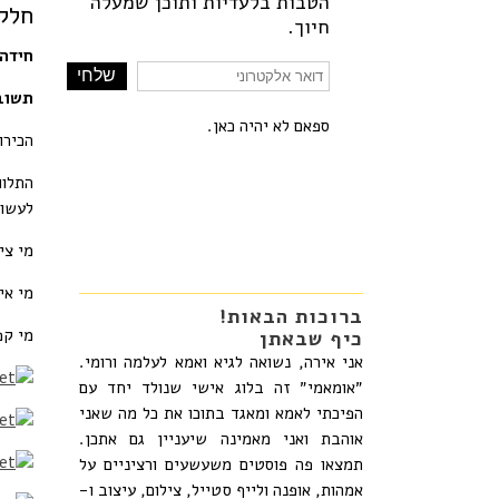
הטבות בלעדיות ותוכן שמעלה
Email
חלק 
חיוך.
חידה:
תשוב
ספאם לא יהיה כאן.
הכירו
התלוו
לעשות
מי צי
מי אי
ברוכות הבאות!
מי קפ
כיף שבאתן
אני אירה, נשואה לגיא ואמא לעלמה ורומי.
״אומאמי״ זה בלוג אישי שנולד יחד עם
הפיכתי לאמא ומאגד בתוכו את כל מה שאני
אוהבת ואני מאמינה שיעניין גם אתכן.
תמצאו פה פוסטים משעשעים ורציניים על
אמהות, אופנה ולייף סטייל, צילום, עיצוב ו-