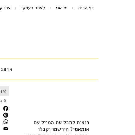
דף הבית
מי אני
לאתר העסקי
צרו ק
אופנה
אופ
6 באוגוסט 2016
book
רוצות לתבל את המייל עם
erest
אומאמי? הירשמו וקבלו
sApp