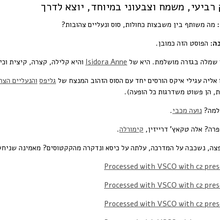
רביעי, משמח וצבעוני במיוחד, יוצא לדרך
מה משותף בין משבצות כחולות, סוס ונעליים צהובות?
ה:
הפוסט הזה כמובן.
 שמלה בגזרה מושלמת. היא של
Isidora Anne
והיא קלילה, קצרה, קיצית וכיפ
 אליה עגילי איקס הורסים יחד עם הסוס הזהוב המנצח של
גליפס
והנעליים הצה
, הן פשוט משדרגות כל הופעה).
למה?
נועה מכבי
.
פרה? אלה טקאץ' דרייזין,
קימורלה
.
צה, נשכבה על המדרכה, עלתה על כיסא ונדקרה מהקקטוסים? מאמינה שניחש