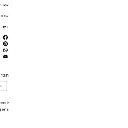
אהבתן
אורחו
בשבוע
book
erest
sApp
Email
תגיו
שמ
gens