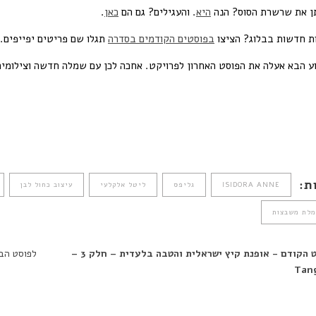
 את שרשרת הסוס? הנה
היא
. והעגילים? גם הם
כאן
.
ת חדשות בבלוג? הציצו
בפוסטים הקודמים בסדרה
תגלו שם פריטים יפייפים.
 הבא אעלה את הפוסט האחרון לפרויקט. אחכה לכן עם שמלה חדשה וצילומים
Face
Pint
What
ת:
ISIDORA ANNE
גליפס
ליטל אלקלעי
עיצוב כחול לבן
לת משבצות
לפוסט הקודם - אופנת קיץ ישראלית והטבה בלעדית – חלק 3 –
Tan