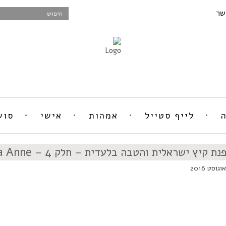
שר
לייף סטייל
אמהות
אישי
סוש
נת קיץ ישראלית והטבה בלעדית – חלק 4 – Isidora Anne
Face
Pint
What