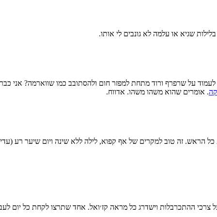
ילות שגיא או עלמה לא גונבים לי אותו.
שר לעמוד על שרפרף ורוד מתחת למפזר חום ולהסתובב כמו שווארמה? אני כב
קה
. אומרים שהוא משהו משהו. אדווח.
 הראש. זה טוב למקרים של אף קפוא, לילה ללא שינה ויום שיער רע (עדיין
על צרכי ההתכרבלות וישדרג כל מראה קז׳ואל. אחד שתרצו לקחת כל יום לעבו