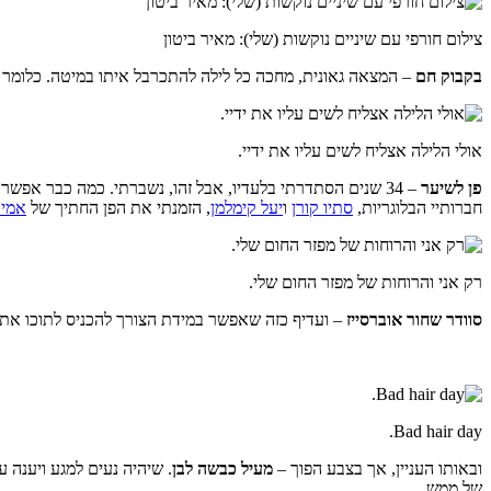
צילום חורפי עם שיניים נוקשות (שלי): מאיר ביטון
בקבוק חם
– המצאה גאונית, מחכה כל לילה להתכרבל איתו במיטה. כלומר בל
אולי הלילה אצליח לשים עליו את ידיי.
פן לשיער
– 34 שנים הסתדרתי בלעדיו, אבל זהו, נשברתי. כמה כבר אפ
חברותיי הבלוגריות,
סתיו קורן
ו
יעל קימלמן
, הזמנתי את הפן החתיך של
אמי
רק אני והרוחות של מפזר החום שלי.
סוודר שחור אוברסייז
– ועדיף כזה שאפשר במידת הצורך להכניס לתוכו את כל
Bad hair day.
ובאותו העניין, אך בצבע הפוך –
מעיל כבשה
לבן
. שיהיה נעים למגע ויענה 
של ממש.