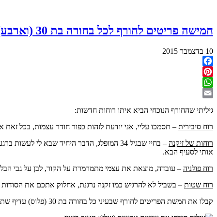
חמישה פריטים לחורף לכל בחורה בת 30 (וארבע)
10 בדצמבר 2015
Facebook
Pinterest
WhatsApp
Email
גיליתי שהחורף הנוכחי הביא איתו רוחות חדשות:
רוח סיבירית
– תסמכו עליי, אני יודעת לזהות כפור חודר עצמות, בכל זאת או
רוחות של זיקנה
– בחיי שבגיל 34 המופלג, הדבר היחיד שבא לי לעשות ברגע שמחשיך (כלומר
אותי לסעיף הבא.
רוח פולניה
– עובדה, מוצאת את עצמי מתמרמרת על הקור, לבן על גבי הבלוג
רוח שטות
– בשביל לא להרגיש כמו זקנה נרגנת, אחלוק אתכם את הסודות שלי
קבלו את חמשת הפריטים לחורף שבעיני כל בחורה בת 30 (פלוס) עדיף שתצטייד בהן: