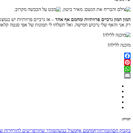
המון
המון גרביים פרוותיות ומחמם אף אחד
– אז גרביים פרוותיות יש בנמצ
רק אני והאף שלי נרכוש חמישה. ואל תשלחו לי תמונות של אפי סנטה קלאו
מוכנה ללילה!
Facebook
Pinterest
WhatsApp
Email
תגיות:
בקבוק חם
הומור
חורף
מחמם אף
מעיל כבשה
סוודר שחור
פריטים לחורף
רוח ש