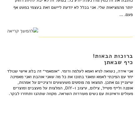
כותבת את זה כמין גורו נעלה יודע כל. בפועל זה לא יכול להיות רחוק
יותר מהמציאות שלי. אני בכלל לא יודעת ליישם זאת בעצמי כמעט אף
פעם. ...
ברוכות הבאות!
כיף שבאתן
אני אירה, נשואה לגיא ואמא לעלמה ורומי. ״אומאמי״ זה בלוג אישי שנולד
יחד עם הפיכתי לאמא ומאגד בתוכו את כל מה שאני אוהבת ואני מאמינה
שיעניין גם אתכן. תמצאו פה פוסטים משעשעים ורציניים על אמהות,
אופנה ולייף סטייל, צילום, עיצוב ו-DIY, המלצות על מעצבים ומוצרים
מעולים וראיונות עם נשים מעוררות השראה. מקווה שתהנו ותחזרו לבקר.