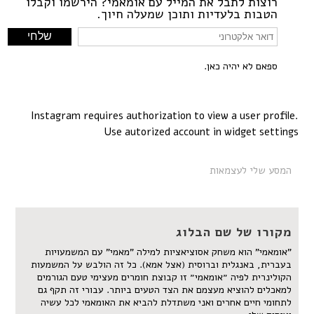
רוצות לתבל את המייל עם אומאמי? הירשמו וקבלו
הטבות בלעדיות ותוכן שמעלה חיוך.
ספאם לא יהיה כאן.
Instagram requires authorization to view a user profile.
Use autorized account in widget settings
המסע שלי לעצמאות
מקורו של שם הבלוג
"אומאמי" הוא משחק אסוציאציות למילה "מאמי" עם המשמעויות
בעברית, באנגלית וברוסית (אצל אמא). כל זה הולבש על המשמעות
הקולינרית לפיה ״אומאמי״ זו קבוצת חומרים מעצימי טעם הגורמים
למאכלים להוציא מעצמם את הצד הטעים ביותר. עבורי זה תקף גם
לתחומי חיים אחרים ואני משתדלת להביא את האומאמי לכל עשיה