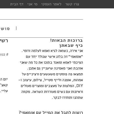
צרו קשר
לאתר העסקי
מי אני
דף הבית
סושי
רשימת ה- MUST HAVE
ברוכות הבאות!
כיף שבאתן
אני אירה, נשואה לגיא ואמא לעלמה ורומי.
8 בנובמבר 2016
״אומאמי״ זה בלוג אישי שנולד יחד עם
הפיכתי לאמא ומאגד בתוכו את כל מה שאני
אוהבת ואני מאמינה שיעניין גם אתכן.
תמצאו פה פוסטים משעשעים ורציניים על
יום ה
אמהות, אופנה ולייף סטייל, צילום, עיצוב ו-
DIY, המלצות על מעצבים ומוצרים מעולים
עליי.
וראיונות עם נשים מעוררות השראה. מקווה
שתהנו ותחזרו לבקר.
רוצות לתבל את המייל עם אומאמי?