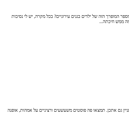
נות שעלמה קיבלה ליום ההולדת שלוש יכול להספיק לכיתת גן שלמה ובמקרה שלנו של 34 ילדים. אפרופו 34 - מה זה המספר המופרך הזה של ילדים בגנים עירוניים? בכל מקרה, יש לי נסיבות
ניין גם אתכן. תמצאו פה פוסטים משעשעים ורציניים על אמהות, אופנה