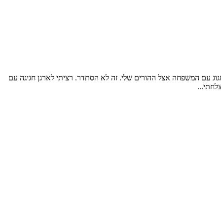
, יוצא משהו ספונטני ומוצלח אף יותר. זה בדיוק מה שקרה לי עם יום ההולדת 4 של עלמה. רציתי לחגוג עם המשפחה אצל ההורים שלי. זה לא הסתדר. רציתי לארגן חגיגה עם
חתי...