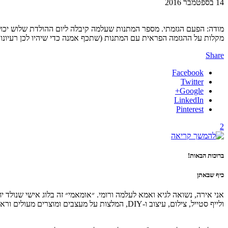
14 בספטמבר 2016
מקלות על ההגזמה הפראית עם המתנות (שתכף אמנה כדי שיהיו לכן רעיונות למתנות לכל השנה). הנס
Share
Facebook
Twitter
Google+
LinkedIn
Pinterest
2
ברוכות הבאות!
כיף שבאתן
אני אירה, נשואה לגיא ואמא לעלמה ורומי. ״אומאמי״ זה בלוג אישי שנולד
ולייף סטייל, צילום, עיצוב ו-DIY, המלצות על מעצבים ומוצרים מעולים וראיונות עם נשים מעוררות השראה. מקווה שתהנו ותחזרו לבקר.