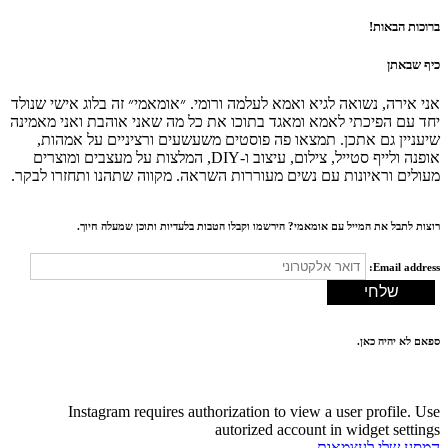
ברוכות הבאות!
כיף שבאתן
אני אירה, נשואה לגיא ואמא לעלמה ורומי. ״אומאמי״ זה בלוג אישי שנולד
יחד עם הפיכתי לאמא ומאגד בתוכו את כל מה שאני אוהבת ואני מאמינה
שיעניין גם אתכן. תמצאו פה פוסטים משעשעים ורציניים על אמהות,
אופנה ולייף סטייל, צילום, עיצוב ו-DIY, המלצות על מעצבים ומוצרים
מעולים וראיונות עם נשים מעוררות השראה. מקווה שתהנו ותחזרו לבקר.
רוצות לתבל את המייל עם אומאמי? הירשמו וקבלו הטבות בלעדיות ותוכן שמעלה חיוך.
Email address:
ספאם לא יהיה כאן.
Instagram requires authorization to view a user profile. Use
autorized account in widget settings
המסע שלי לעצמאות