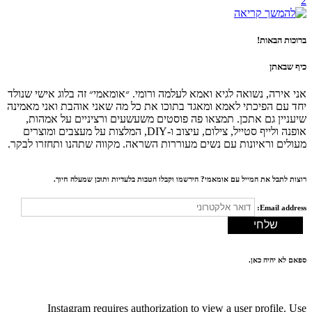
2
ברוכות הבאות!
כיף שבאתן
אני אירה, נשואה לגיא ואמא לעלמה ורומי. ״אומאמי״ זה בלוג אישי שנולד
יחד עם הפיכתי לאמא ומאגד בתוכו את כל מה שאני אוהבת ואני מאמינה
שיעניין גם אתכן. תמצאו פה פוסטים משעשעים ורציניים על אמהות,
אופנה ולייף סטייל, צילום, עיצוב ו-DIY, המלצות על מעצבים ומוצרים
מעולים וראיונות עם נשים מעוררות השראה. מקווה שתהנו ותחזרו לבקר.
רוצות לתבל את המייל עם אומאמי? הירשמו וקבלו הטבות בלעדיות ותוכן שמעלה חיוך.
Email address:
ספאם לא יהיה כאן.
Instagram requires authorization to view a user profile. Use