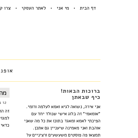
דף הבית
מי אני
לאתר העסקי
צרו ק
אופנה
ברוכות הבאות!
מה 
כיף שבאתן
12 בפברואר 2017
אני אירה, נשואה לגיא ואמא לעלמה ורומי.
זה הו
״אומאמי״ זה בלוג אישי שנולד יחד עם
למגזי
הפיכתי לאמא ומאגד בתוכו את כל מה שאני
כדאי 
אוהבת ואני מאמינה שיעניין גם אתכן.
תמצאו פה פוסטים משעשעים ורציניים על