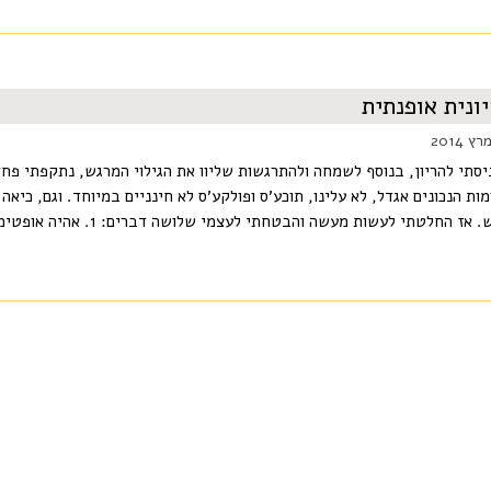
ונית אופנתית
יסתי להריון, בנוסף לשמחה ולהתרגשות שליוו את הגילוי המרגש, נתקפתי פ
ות הנכונים אגדל, לא עלינו, תוכע׳ס ופולקע׳ס לא חינניים במיוחד. וגם, כיא
 החלטתי לעשות מעשה והבטחתי לעצמי שלושה דברים: 1. אהיה אופטימית וחיובית במהלך כל ההריון. 2. לא אשמין מעבר...