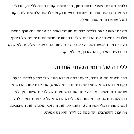
כלומר חשבתי שאני יודעת המון, הרי עשינו קורס הכנה ללידה, תרגלנו
נשימות, קראתי ספרים, פוסטים בפייסבוק ואפילו את הלוחשת לתינוקות
(מזל שנפרדתי מהספר מאז).
חשבתי שאני באה ללידה ״לחוות חוויה״ ואחר כך עלמה ״תצטרף לחיים
שלנו״. דמיינתי את ההורות שלנו כהרמוניה מושלמת ודימויים של ריחוף
בעננים מרוב אושר ואהבה לא היו זרים למוח ההורמונלי שלי. זה לא שלא
היו רגעים כאלה, בהחלט כן, אך לא רק.
ללידה של רומי הגעתי אחרת.
כבר ידעתי מה זו לידה, ידעתי כמה מופלא הגוף שלי שידע ללדת בפעם
הקודמת והרגשתי שמאז שילדתי והפכתי לאמא, אני אדם אחר. הרגשתי
שהשתניתי ושאני מבינה יותר את המשמעות של להיות אישה. אך לצד
ההרגשה הזו גם זכרתי כמה כאב לי ושהרגשתי על סף מוות בצירי לחץ
(עם פיטוצין ובלי אפידורל). ידעתי לקראת מה אני הולכת, את הסיכונים,
מה יכול להשתבש ועד כמה כל לידה היא נס אמיתי.