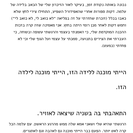
נכונה באותה נקודת זמן, בעיקר לאור הזיכרון שלי של הכאב בלידה של
עלמה. דקות ספורות אחרי שהאפידורל השפיע, התחילו צירי לחץ שלא
כאבו בכלל (זוכרת שחזרתי על זה בפליאה ״לא כואב לי, לא כואב לי״)
וחמש דקות לאחר מכן רומי היתה בחוץ. אני מאמינה שזה קרה בזכות
ההכנה המוקדמת שלי, כי האמנתי בעצמי והרגשתי עטופה ובטוחה, כי
העברתי את הצירים בתנועה, סמכתי על עצמי ועל הגוף שלי וכי לא
פחדתי (כמעט).
הייתי מוכנה ללידה הזו, הייתי מוכנה לילדה
הזו.
התאהבתי בה בשניה שיצאה לאוויר.
הרגשתי שהיא שלי ושאני אמא שלה ממש מהרגע הראשון. עם עלמה הכל
קרה לאט יותר. הפעם כבר הייתי מוכנה גם לאהבה וגם לאתגרים.