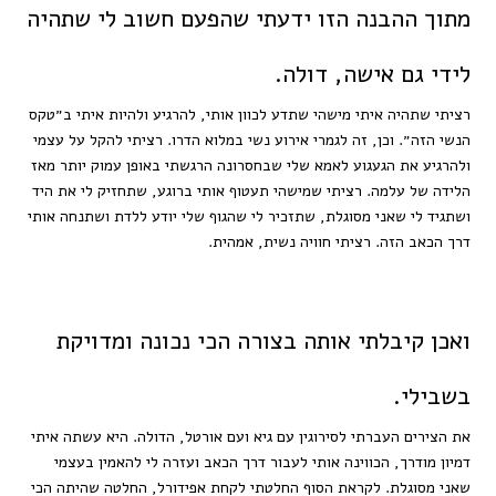
מתוך ההבנה הזו ידעתי שהפעם חשוב לי שתהיה
לידי גם אישה, דולה.
רציתי שתהיה איתי מישהי שתדע לכוון אותי, להרגיע ולהיות איתי ב״טקס
הנשי הזה״. וכן, זה לגמרי אירוע נשי במלוא הדרו. רציתי להקל על עצמי
ולהרגיע את הגעגוע לאמא שלי שבחסרונה הרגשתי באופן עמוק יותר מאז
הלידה של עלמה. רציתי שמישהי תעטוף אותי ברוגע, שתחזיק לי את היד
ושתגיד לי שאני מסוגלת, שתזכיר לי שהגוף שלי יודע ללדת ושתנחה אותי
דרך הכאב הזה. רציתי חוויה נשית, אמהית.
ואכן קיבלתי אותה בצורה הכי נכונה ומדויקת
בשבילי.
את הצירים העברתי לסירוגין עם גיא ועם אורטל, הדולה. היא עשתה איתי
דמיון מודרך, הכווינה אותי לעבור דרך הכאב ועזרה לי להאמין בעצמי
שאני מסוגלת. לקראת הסוף החלטתי לקחת אפידורל, החלטה שהיתה הכי