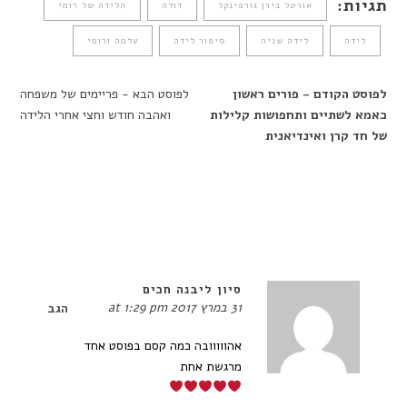
תגיות:
אורטל בירן גורפינקל
דולה
הלידה של רומי
לידה
לידה שניה
סיפור לידה
עלמה ורומי
לפוסט הקודם - פורים ראשון
לפוסט הבא - פריימים של משפחה
כאמא לשתיים ותחפושות קלילות
ואהבה חודש וחצי אחרי הלידה
של חד קרן ואינדיאנית
סיון ליבנה חכים
31 במרץ 2017 at 1:29 pm
הגב
אהווווובה כמה קסם בפוסט אחד
מרגשת אחת