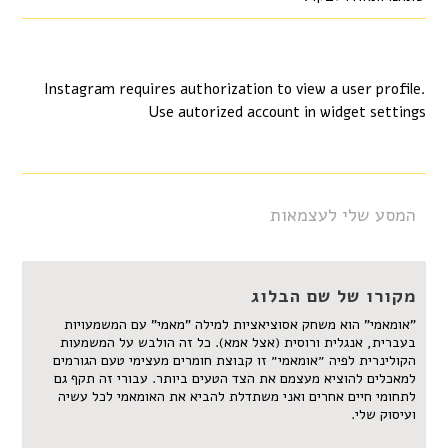
Instagram requires authorization to view a user profile.
Use autorized account in widget settings
המסע שלי לעצמאות
מקורו של שם הבלוג
"אומאמי" הוא משחק אסוציאציות למילה "מאמי" עם המשמעויות
בעברית, אנגלית ורוסית (אצל אמא). כל זה הולבש על המשמעות
הקולינרית לפיה ״אומאמי״ זו קבוצת חומרים מעצימי טעם הגורמים
למאכלים להוציא מעצמם את הצד הטעים ביותר. עבורי זה תקף גם
לתחומי חיים אחרים ואני משתדלת להביא את האומאמי לכל עשיה
ועיסוק שלי.